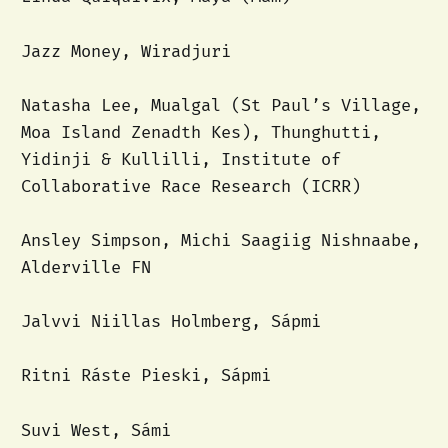
Jazz Money, Wiradjuri
Natasha Lee, Mualgal (St Paul’s Village,
Moa Island Zenadth Kes), Thunghutti,
Yidinji & Kullilli, Institute of
Collaborative Race Research (ICRR)
Ansley Simpson, Michi Saagiig Nishnaabe,
Alderville FN
Jalvvi Niillas Holmberg, Sápmi
Ritni Ráste Pieski, Sápmi
Suvi West, Sámi