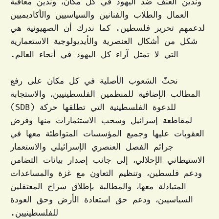
وندين العنف ضد اليهود في كل مكان، وندين معاقبة
العمال والطلاب والفنانين والسياسيين والأكاديميين
لدعمهم تحرير فلسطين. كما ندرك أن الصهيونية هي
شكل من أشكال العنصرية والأيديولوجية الاستعمارية
التي لا تمثل آراء كل اليهود في أنحاء العالم.
نحثّ الشعوب الأصلية في كل مكان على رفع
المطالب الإضافية للمنظمين الفلسطينيين، والاستجابة
للدعوة الفلسطينية التي تطلقها حركة (BDS)
لمقاطعة إسرائيل وسحب الاستثمارات منها وفرض
العقوبات عليها وجميع المؤسسات المتواطئة معها في
جرائم الفصل العنصري الإسرائيلي والاستعمار
الاستيطاني الإحلالي، إلى جانب إصدار بيانات التضامن
ودعم فلسطين، وتنظيم التعاون مع غزة والمساعدات
المتبادلة معها، والمطالبة بإطلاق سراح المعتقلين
السياسيين، ودعم حق استعادة الأرض وحق العودة
للفلسطينيين.