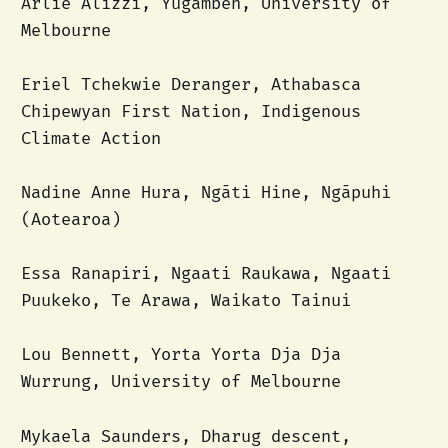
Arlie Alizzi, Yugambeh, University of
Melbourne
Eriel Tchekwie Deranger, Athabasca
Chipewyan First Nation, Indigenous
Climate Action
Nadine Anne Hura, Ngāti Hine, Ngāpuhi
(Aotearoa)
Essa Ranapiri, Ngaati Raukawa, Ngaati
Puukeko, Te Arawa, Waikato Tainui
Lou Bennett, Yorta Yorta Dja Dja
Wurrung, University of Melbourne
Mykaela Saunders, Dharug descent,